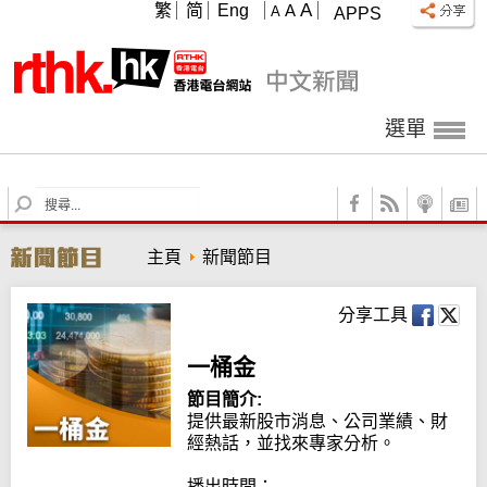
A
繁
简
Eng
A
A
APPS
選單
S
e
a
主頁
新聞節目
r
c
h
分享工具
一桶金
節目簡介:
提供最新股市消息、公司業績、財
經熱話，並找來專家分析。

播出時間：
