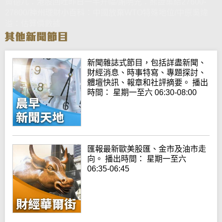
黃德几：港股回吐昨日一半升幅/謝明光：熊證集結27600-
27800/神州理財小百科：中國放棄WTO特殊地位/中原吳煒
溢：估算價數據
新聞雜誌式節目，包括詳盡新聞、
財經消息、時事特寫、專題探討、
體壇快訊、報章和社評摘要。 播出
時間： 星期一至六 06:30-08:00
匯報最新歐美股匯、金市及油市走
向。 播出時間： 星期一至六
06:35-06:45