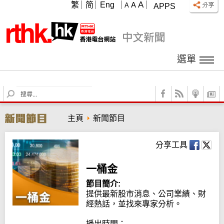
A
繁
简
Eng
A
A
APPS
選單
S
e
a
主頁
新聞節目
r
c
h
分享工具
一桶金
節目簡介:
提供最新股市消息、公司業績、財
經熱話，並找來專家分析。

播出時間：
