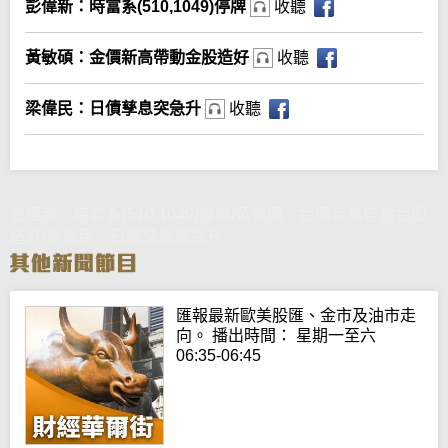
彭偉新：時富系(510,1049)停牌
收聽
黃敏碩：金價新高帶動金股造好
收聽
梁偉民：日債孳息突急升
收聽
彭偉新：時富系(510,1049)停牌/黃敏碩：金價新高帶動金股
造好/梁偉民：日債孳息突急升
匯報最新歐美股匯、金市及油市走
向。 播出時間： 星期一至六
06:35-06:45