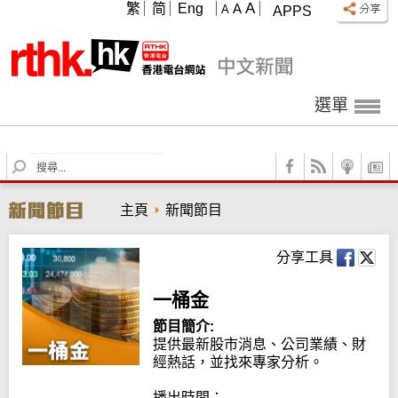
A
繁
简
Eng
A
A
APPS
選單
S
e
a
主頁
新聞節目
r
c
h
分享工具
一桶金
節目簡介:
提供最新股市消息、公司業績、財
經熱話，並找來專家分析。

播出時間：
