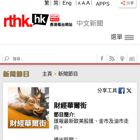
A
繁
简
Eng
A
A
APPS
選單
S
e
a
主頁
新聞節目
r
c
h
分享工具
財經華爾街
節目簡介:
匯報最新歐美股匯、金市及油市走
向。

播出時間：
