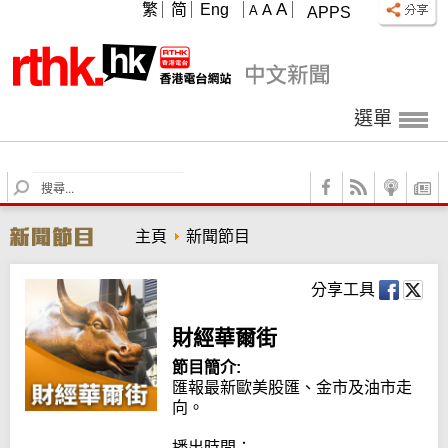
A
繁
简
Eng
A
A
APPS
選單
S
e
a
主頁
新聞節目
r
c
h
分享工具
財經華爾街
節目簡介:
匯報最新歐美股匯、金市及油市走
向。

播出時間：
