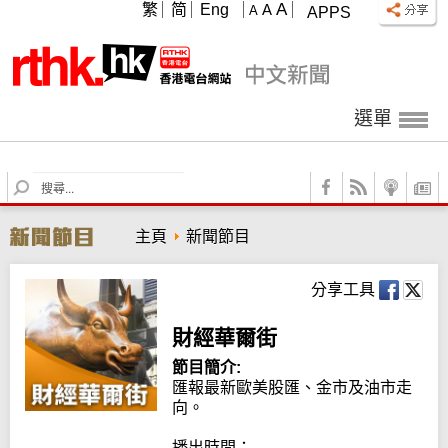
A
繁
简
Eng
A
A
APPS
選單
S
e
a
主頁
新聞節目
r
c
h
分享工具
財經華爾街
節目簡介:
匯報最新歐美股匯、金市及油市走
向。

播出時間：
