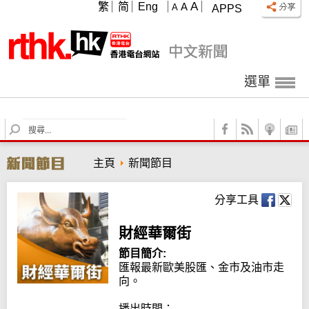
A
繁
简
Eng
A
A
APPS
選單
S
e
a
主頁
新聞節目
r
c
h
分享工具
財經華爾街
節目簡介:
匯報最新歐美股匯、金市及油市走
向。

播出時間：
