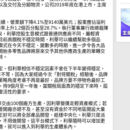
及交付及分銷物流。公司2019年底在港上市，主席
績，營業額下降4.1%至9140萬美元；股東應佔溢利
利率上升1.2個百分點至28.7%。執行董事兼行政總裁陳
台專訪時說，利華控股生意模式跟普通供應商不同，屬輕資
目前高關稅不穩定時間，利華可以繼續幫助多個品
模式在今天不穩定、變數多的時期，進一步令各大品
開始多零售品牌將原來交予其他供應商生產的單轉交
持。
定，但利華相信不穩定因素不會在下半年變得穩定，
年不等，因為大家經過今次「對待關稅」經驗後，品牌
策略角度考慮不再是最好，品牌方要不停物色最好工
，待9個月至一年後，當關稅局面真的穩定下來時，屆
靈活性的要求。
單交由100個廠方生產，因利華營運走輕資產模式；若
要開廠亦趕不及，甚至沒有資金於不同地區開設大量
正好可以將全部產品開發、紙樣中央化。利華只是派
，不用做開發。這平台模式下，利華隨時可以增加更
適，就可以進入到利華的生產體系內。