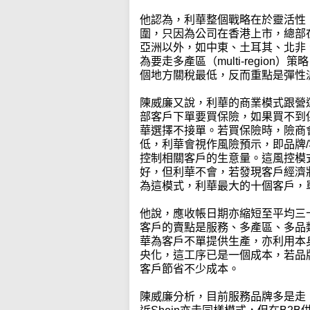
他認為，利華整個戰略在於靈活性
圍，只因為公司在香港上市，總部
亞洲以外，如中東、土耳其、北非
為要走多產區（multi-regio
個地方關稅最低，反而重點是彈性
陳威廉又說，利華的商業模式跟營運具
部客戶下單要買保險，如果買不到
華選擇不接單。若買保險時，險商
低，利華會視作風險預示，即品牌
控制相關客戶的生意量。這風控模
好，但利華不會，若發現客戶經濟
為這模式，利華最大的十個客戶，
他說，應收帳日期亦縮短至平均三
客戶的賣點是服務、多產區、多品
華為客戶不單提供生產，亦利用本
央化，這工序已是一個成本，若品
客戶節省不少成本。
陳威廉分析，目前服務品牌多是走