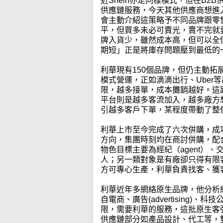
近Shein亦走同樣模式，但在B
供應鏈服務，今天其他供應商想進
會主動介紹這策略予不同品牌跟零
平，但買多未必可賣光，賣不完就
牌入貨少，雖然成本高，但可以全
期短」正是將庫存問題壓到最低的
利華現有150個品牌，但仍主動
模式營運，正如滴滴出行、Uber
限，越多接單，成本攤銷越好。這
平台則是越多客流加入，越多廠方
引越多客戶下單，某程度帶動了整
利華上市至今完成了六次併購，成
方向，集團時刻均在商討併購，配
物色目標主要為經紀（agent）、
人；另一類對象是有廠卻只得有限客源
方可專心生產，利華負責找客、獲
利華近年多網絡原生品牌，他分析
自電商、廣告(advertising)、科
限，需要利華的服務，這批原生客
供應鏈部分如產品設計、代工等，