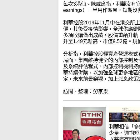
每次3港仙。陳威廉指，利華沒有官
earnings）一半用作派息，短
利華控股2019年11月中在港交所
價，其後受疫情影響，全球供應鏈斷
多項收購做出成績，股價重納升軌
升至1.49元新高，市值9.52億。
分析指，利華控股輕資產營運模式
局面。集團維持健全的內部控制及
及系統評估程式，內部控制機制持
華持續併購，以加強全球更多地區
定，未來前景樂觀，加上派息政策
訪問、整理：勞家樂
利華相信「多
少量、週期短
以將庫存問題