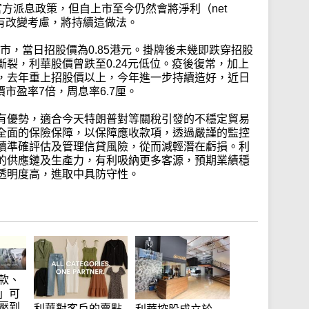
方派息政策，但自上市至今仍然會將淨利（net
期沒有改變考慮，將持續這做法。
上市，當日招股價為0.85港元。掛牌後未幾即跌穿招股
裂，利華股價曾跌至0.24元低位。疫後復常，加上
，去年重上招股價以上，今年進一步持續造好，近日
現價市盈率7倍，周息率6.7厘。
有優勢，適合今天特朗普對等關稅引發的不穩定貿易
全面的保險保障，以保障應收款項，透過嚴謹的監控
續準確評估及管理信貸風險，從而減輕潛在虧損。利
的供應鏈及生產力，有利吸納更多客源，預期業績穩
透明度高，進取中具防守性。
款、
」可
壓到
利華對客戶的賣點