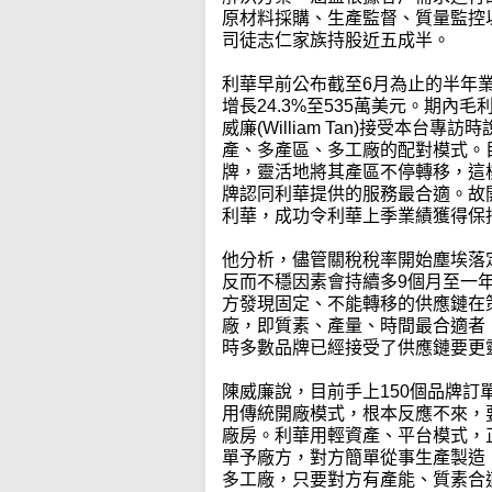
原材料採購、生產監督、質量監控以
司徒志仁家族持股近五成半。
利華早前公布截至6月為止的半年業
增長24.3%至535萬美元。期內毛
威廉(William Tan)接受本
產、多產區、多工廠的配對模式。
牌，靈活地將其產區不停轉移，這
牌認同利華提供的服務最合適。故
利華，成功令利華上季業績獲得保
他分析，儘管關稅稅率開始塵埃落
反而不穩因素會持續多9個月至一
方發現固定、不能轉移的供應鏈在
廠，即質素、產量、時間最合適者
時多數品牌已經接受了供應鏈要更
陳威廉說，目前手上150個品牌訂
用傳統開廠模式，根本反應不來，
廠房。利華用輕資產、平台模式，
單予廠方，對方簡單從事生產製造
多工廠，只要對方有產能、質素合