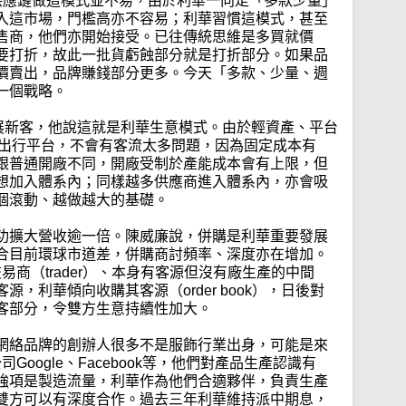
2B供應鏈做這模式並不易，由於利華一向走「多款少量」
入這市場，門檻高亦不容易；利華習慣這模式，甚至
售商，他們亦開始接受。已往傳統思維是多買就價
要打折，故此一批貨虧蝕部分就是打折部分。如果品
價賣出，品牌賺錢部分更多。今天「多款、少量、週
一個戰略。
拓展新客，他說這就是利華生意模式。由於輕資產、平台
等出行平台，不會有客流太多問題，因為固定成本有
跟普通開廠不同，開廠受制於產能成本會有上限，但
想加入體系內；同樣越多供應商進入體系內，亦會吸
個滾動、越做越大的基礎。
功擴大營收逾一倍。陳威廉說，併購是利華重要發展
合目前環球市道差，併購商討頻率、深度亦在增加。
交易商（trader）、本身有客源但沒有廠生產的中間
，利華傾向收購其客源（order book），日後對
客部分，令雙方生意持續性加大。
網絡品牌的創辦人很多不是服飾行業出身，可能是來
技公司Google、Facebook等，他們對產品生產認識有
強項是製造流量，利華作為他們合適夥伴，負責生產
雙方可以有深度合作。過去三年利華維持派中期息，