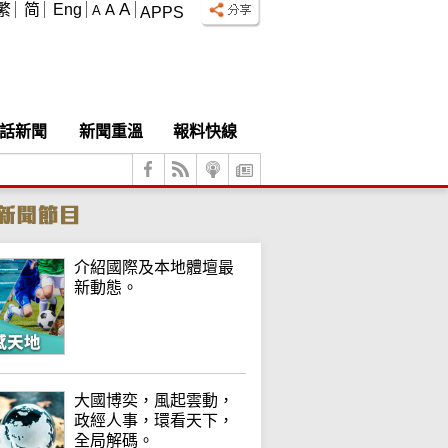
A
繁
简
Eng
A
A
APPS
話新聞
新聞重溫
報料快線
介紹國際及本地體壇最
新動態。
大國博奕，風起雲動，
政經人事，環看天下，
全局解碼。