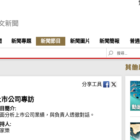
聞
新聞專題
新聞節目
新聞圖片
新聞簡報
普通
S
e
a
r
c
h
分享工具
上市公司專訪
目簡介:
面分析上巿公司業績，與負責人透徹對話。
持人:
家樂