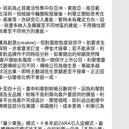
，目前為止其靈活性集中在亞洲、東南亞、南亞範
在深圳。但經過今輪關稅發展後，利華正開始思考在
、南美等，亦研究引入產能，暫時未有確定方向。因
n）策略，就要多納入及擴展至不同地區的產能，不用猜估那
派單至不同地方的產能。
創意(creative)，但對風險態度就保守。如要求全
保險，亦會要求訂金、押金才接單；若不能承保，利
會對品牌作不同時段分析，如果開出的保額突然降
/客戶開始有風險。作為一間保守上市公司，利華需要
式跟傳統公司不同，傳統公司為做生意，單越多越
狀況出事，即時主動減低生意額甚至不接單。正正因
單一佔營收比例不會逾一成。
十至四十日。重申利華對賒帳日數保守，因為利華對
類及全品類，賒帳不是利華向客戶要提供的價值。利
身平台為客戶完成設計、開發過程、如衫品出紙樣中
牌將這部分在美國、英國進行，成本更高，利華已為
「量少單急」模式。十多年前ZARA引入這模式，最