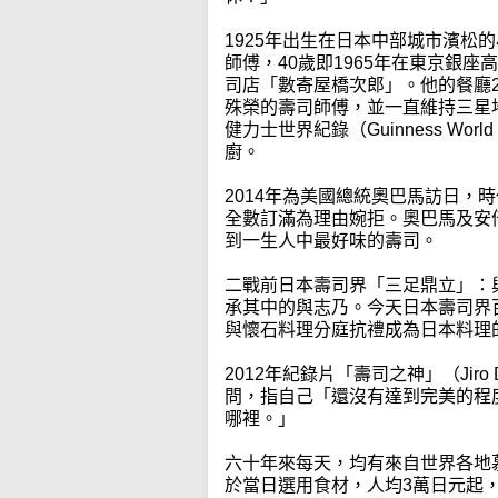
1925年出生在日本中部城市濱松
師傅，40歲即1965年在東京銀
司店「數寄屋橋次郎」。他的餐廳2
殊榮的壽司師傅，並一直維持三星地
健力士世界紀錄（Guinness Wo
廚。
2014年為美國總統奧巴馬訪日，
全數訂滿為理由婉拒。奧巴馬及安
到一生人中最好味的壽司。
二戰前日本壽司界「三足鼎立」：
承其中的與志乃。今天日本壽司界
與懷石料理分庭抗禮成為日本料理
2012年紀錄片「壽司之神」（Jiro 
問，指自己「還沒有達到完美的程
哪裡。」
六十年來每天，均有來自世界各地
於當日選用食材，人均3萬日元起，