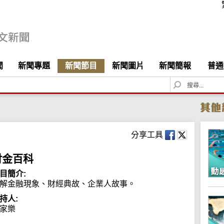
聞
新聞專題
新聞節目
新聞圖片
新聞簡報
普通
S
e
a
r
c
h
分享工具
財金百科
目簡介:
解金融現象、財經典故、企業人故事。
持人:
家樂