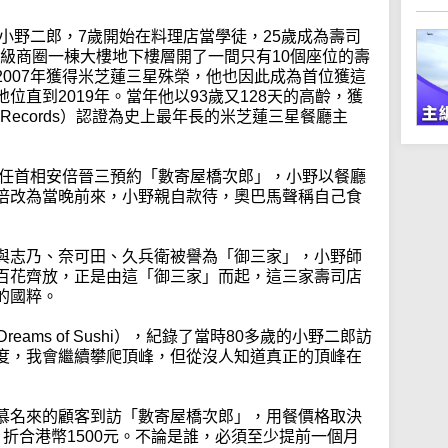
的小野二郎，7歲開始在料理店當學徒，25歲成為壽司
座高級商圈一棟大樓地下樓層開了一間只有10個座位的壽
007年獲得米芝蓮三星殊榮，他也因此成為首位獲這
位直到2019年。當年他以93歲又128天的高齡，獲
rld Records）認證為史上最年長的米芝蓮三星餐廳主
時任首相安倍晉三預約「數寄屋橋次郎」，小野以餐廳
倍改為當晚前來，小野親自款待，奧巴馬聲稱自己食
與志乃、奈可田、久兵衛被譽為「御三家」，小野師
百花齊放，正是由這「御三家」而起，這三家壽司店
的國粹。
Dreams of Sushi），紀錄了當時80多歲的小野二郎訪
度，我會繼續攀爬頂峰，但從沒人知道真正的頂峰在
慕名來的顧客到訪「數寄屋橋次郎」，用餐價格取決
折合港幣1500元。不論是誰，必須至少提前一個月