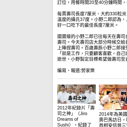
訂位，用餐時間20至40分鐘時間，
每貫壽司長度7厘米、大約330粒
溫度的攝氏37度。小野二郎認為
好一口吃下的最佳長度7厘米。
國寶級的小野二郎已往每天在壽司台
壽司。今天壽司店大部分時候交給
上陣捏壽司。百歲壽辰小野二郎接
「就是工作，只要顧客喜歡，自己
逝世，小野製定目標希望做壽司至自
編寫、報道:勞家樂
2012年紀錄片「壽
司之神」（Jiro
2014年為美
Dreams of
奧巴馬訪日，
Sushi），紀錄了
首相安倍晉三