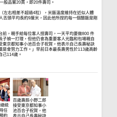
一般品嘗20貫，即20件壽司。
米（左右相差不超過4粒），米飯溫度維持在近似人體
，人舌頭平均長約9厘米，因此他所捏的每一個醋飯是剛
前，親手給每位客人捏壽司，一天平均要做800 件
長子禎一打理，但他仍會為重要客人光臨和包場親自
受東京都知事小池百合子祝賀，他表示自己長壽秘訣
還是會努力工作。」早前日本最長壽男性於113歲高齡
己114歲。
百歲壽辰小野二郎
國總統
接受東京都知事小
時任
池百合子祝賀，他
預約
表示自己長壽秘訣