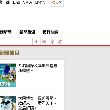
A
繁
简
Eng
A
A
APPS
話新聞
新聞重溫
報料快線
介紹國際及本地體壇最
新動態。
大國博奕，風起雲動，
政經人事，環看天下，
全局解碼。