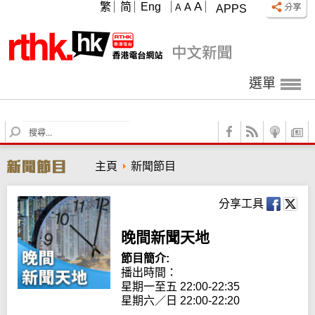
A
繁
简
Eng
A
A
APPS
選單
S
e
a
主頁
新聞節目
r
c
h
分享工具
晚間新聞天地
節目簡介:
播出時間： 

星期一至五 22:00-22:35

星期六／日 22:00-22:20