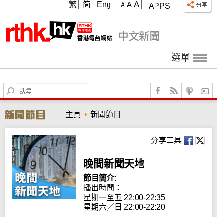
A
繁
简
Eng
A
A
APPS
選單
S
e
a
主頁
新聞節目
r
c
h
分享工具
晚間新聞天地
節目簡介:
播出時間： 

星期一至五 22:00-22:35

星期六／日 22:00-22:20