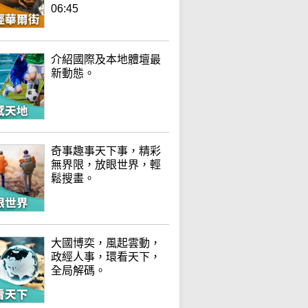
06:45
介紹國際及本地體壇最
新動態。
奇事趣事天下事，精彩
無界限，放眼世界，輕
鬆搜畫。
大國博奕，風起雲動，
政經人事，環看天下，
全局解碼。