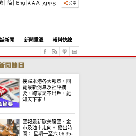
A
繁
简
Eng
A
A
APPS
話新聞
新聞重溫
報料快線
搜羅本港各大報章，閱
覽最新消息及社評摘
要，聽眾足不出戶，能
知天下事！
匯報最新歐美股匯、金
市及油市走向。 播出時
間： 星期一至六 06:35-