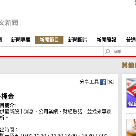
聞
新聞專題
新聞節目
新聞圖片
新聞簡報
普通
S
e
a
r
c
h
分享工具
一桶金
目簡介:
供最新股市消息、公司業績、財經熱話，並找來專家
析。

出時間：

期一至五 10:00-10:20、12:30-13:00、16:30-17:00