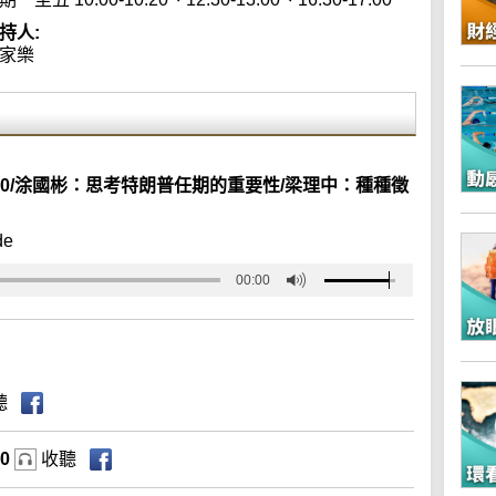
持人:
家樂
400/涂國彬：思考特朗普任期的重要性/梁理中：種種徵
de
00:00
聽
00
收聽