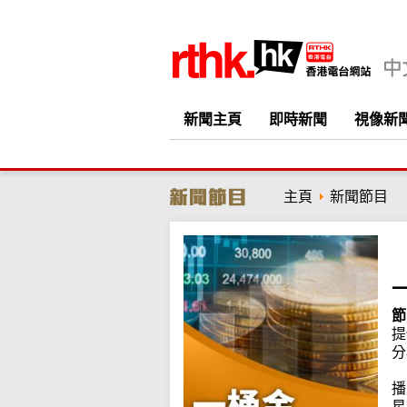
新聞主頁
即時新聞
視像新
主頁
新聞節目
節
提
分
播
星