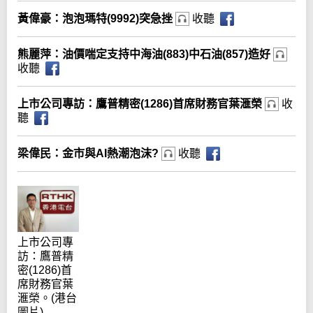
黃偉豪：泡泡瑪特(9992)突急挫
收聽
熊麗萍：油價喘定支持中海油(883)中石油(857)造好
收聽
上市公司專訪：鷹普精密(1286)首席財務官葉滙榮
收
聽
梁偉民：金市與AI熱潮泡沫?
收聽
上市公司專
訪：鷹普精
密(1286)首
席財務官葉
滙榮。(港台
圖片)