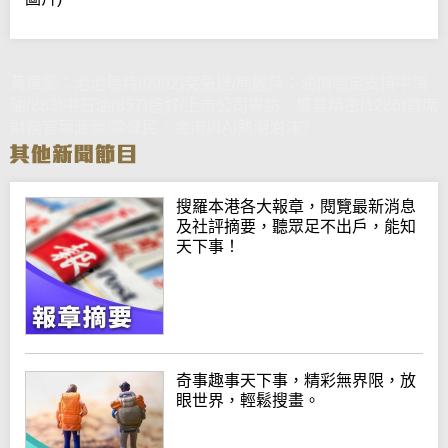
黃偉豪：泡泡瑪特(9992)突急挫/熊麗萍：油價喘定支持中海
油(883)中石油(857)造好/上市公司專訪：鷹普精密(1286)首席
財務官葉滙榮/梁偉民：金市與AI熱潮泡沫?
搜羅本港各大報章，閱覽最新消息
及社評摘要，聽眾足不出戶，能知
天下事！
奇事趣事天下事，精彩無界限，放
眼世界，輕鬆搜畫。