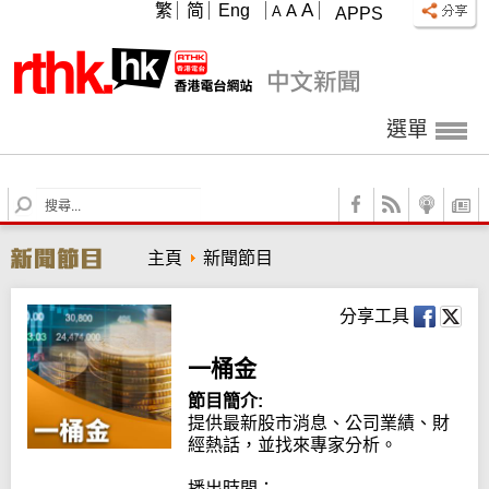
A
繁
简
Eng
A
A
APPS
選單
S
e
a
主頁
新聞節目
r
c
h
分享工具
一桶金
節目簡介:
提供最新股市消息、公司業績、財
經熱話，並找來專家分析。

播出時間：
