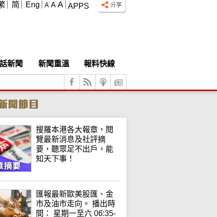
A
繁
简
Eng
A
A
APPS
話新聞
新聞重溫
報料快線
搜羅本港各大報章，閱
覽最新消息及社評摘
要，聽眾足不出戶，能
知天下事！
匯報最新歐美股匯、金
市及油市走向。 播出時
間： 星期一至六 06:35-