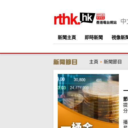
新聞主頁
即時新聞
視像新
主頁
新聞節目
節
提
分
播
星