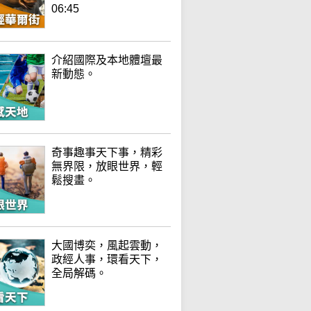
06:45
介紹國際及本地體壇最
新動態。
奇事趣事天下事，精彩
無界限，放眼世界，輕
鬆搜畫。
大國博奕，風起雲動，
政經人事，環看天下，
全局解碼。