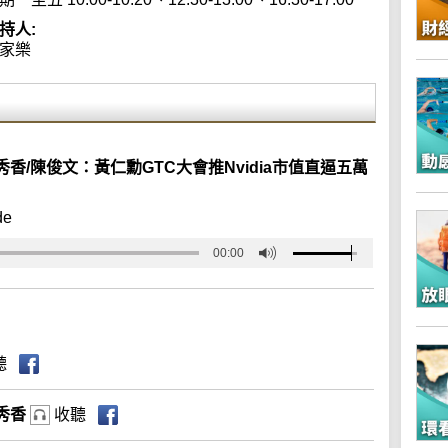
持人:
家樂
/陳俊文：黃仁勳GTC大會推Nvidia市值直逼五萬
de
00:00
聽
秀香
收聽