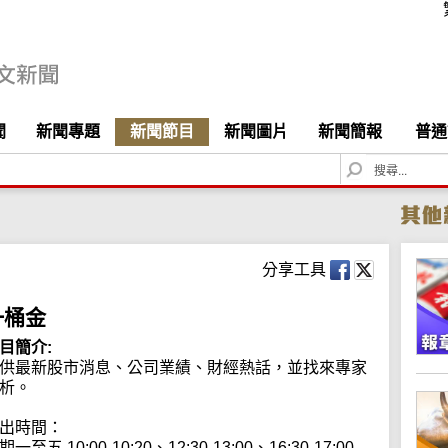
聞
新聞專題
新聞節目
新聞圖片
新聞簡報
普通
S
e
a
r
c
h
分享工具
一桶金
目簡介:
供最新股市消息、公司業績、財經熱話，並找來專家
析。

出時間：

期一至五 10:00-10:20、12:30-13:00、16:30-17:00