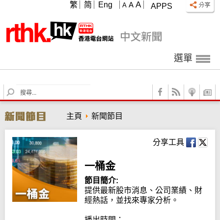
A
繁
简
Eng
A
A
APPS
選單
S
e
a
主頁
新聞節目
r
c
h
分享工具
一桶金
節目簡介:
提供最新股市消息、公司業績、財
經熱話，並找來專家分析。

播出時間：
