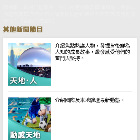
陳蓓敏：10月形態較差 對11月港股較審慎/潘鐵珊：金價炒
過龍需調整/李若凡料本周英倫銀行維持利率不變/四方精創陳
榮發：「金融科技2030」
介紹焦點熱議人物，發掘背後鮮為
人知的成長故事，啟發感受他們的
奮鬥與堅持。
介紹國際及本地體壇最新動態。