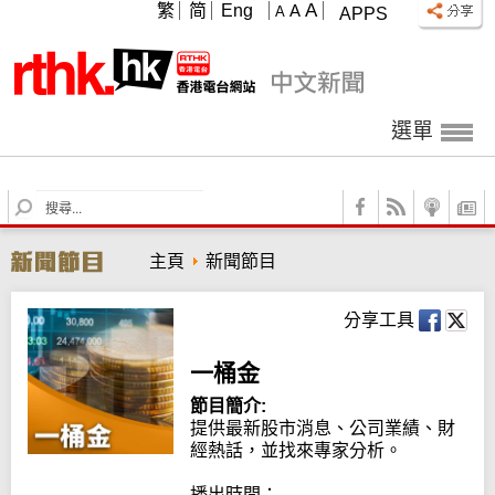
A
繁
简
Eng
A
A
APPS
選單
S
e
a
主頁
新聞節目
r
c
h
分享工具
一桶金
節目簡介:
提供最新股市消息、公司業績、財
經熱話，並找來專家分析。

播出時間：
