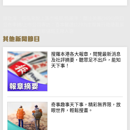
陳政深：恒指未脫上落市格局/熊麗萍：關注美團(3690)明日
公布季績/上市公司專訪：百本醫護(2293)主席兼行政總裁奚
曉珠/涂國彬：新任聯儲局主席人選
搜羅本港各大報章，閱覽最新消息
及社評摘要，聽眾足不出戶，能知
天下事！
奇事趣事天下事，精彩無界限，放
眼世界，輕鬆搜畫。