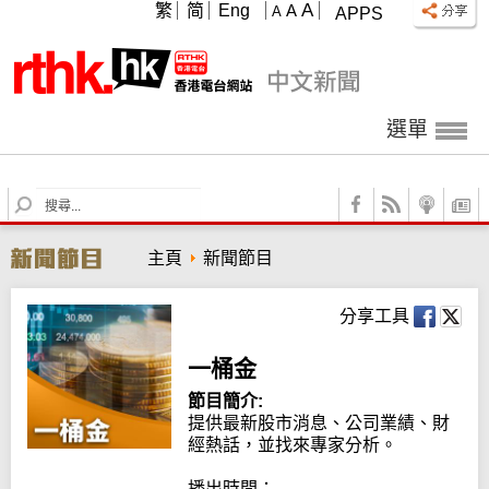
A
繁
简
Eng
A
A
APPS
選單
S
e
a
主頁
新聞節目
r
c
h
分享工具
一桶金
節目簡介:
提供最新股市消息、公司業績、財
經熱話，並找來專家分析。

播出時間：
