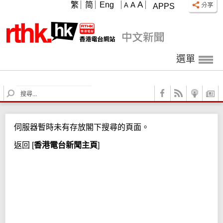
A
繁
简
Eng
A
A
APPS
選單
S
e
a
r
伺服器暫時未有存放閣下搜尋的頁面。
c
h
返回
[
香港電台新聞主頁
]