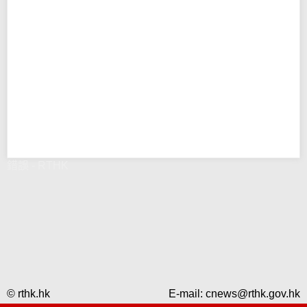
錯誤 - RTHK
© rthk.hk
E-mail:
cnews@rthk.gov.hk