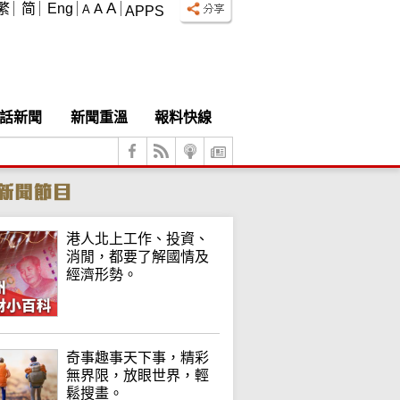
A
繁
简
Eng
A
A
APPS
話新聞
新聞重溫
報料快線
港人北上工作、投資、
消閒，都要了解國情及
經濟形勢。
奇事趣事天下事，精彩
無界限，放眼世界，輕
鬆搜畫。