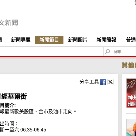
聞
新聞專題
新聞節目
新聞圖片
新聞簡報
普通
S
e
a
r
c
h
分享工具
財經華爾街
目簡介:
報最新歐美股匯、金市及油市走向。

出時間：

期一至六 06:35-06:45