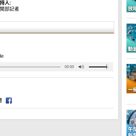
持人:
聞部記者
de
00:00
聽