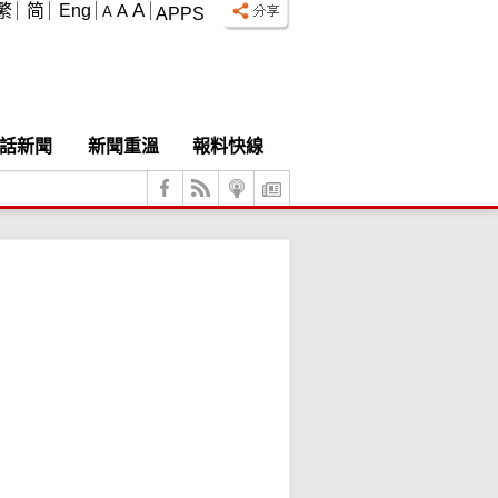
A
繁
简
Eng
A
A
APPS
話新聞
新聞重溫
報料快線